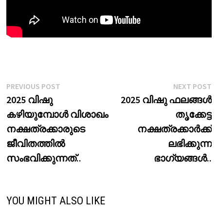
Post
Previous
N
PREVIOUS POST
NEXT POST
post:
p
2025 വിഷു
2025 വിഷു ഫലങ്ങൾ
navigation
കഴിയുമ്പോൾ വിശാഖം
തൃക്കേട്ട
നക്ഷത്രക്കാരുടെ
നക്ഷത്രക്കാർക്ക്
ജീവിതത്തിൽ
ലഭിക്കുന്ന
സംഭവിക്കുന്നത്..
ഭാഗ്യങ്ങൾ..
YOU MIGHT ALSO LIKE