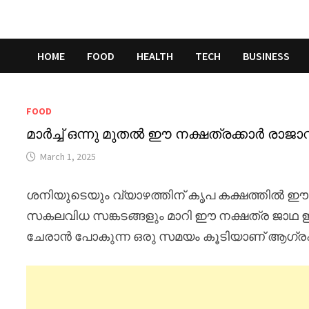
Skip
to
content
HOME
FOOD
HEALTH
TECH
BUSINESS
FOOD
മാർച്ച് ഒന്നു മുതൽ ഈ നക്ഷത്രക്കാർ രാജാവ
March 1, 2025
ശനിയുടെയും വ്യാഴത്തിന് കൃപ കക്ഷത്തിൽ ഈ 1
സകലവിധ സങ്കടങ്ങളും മാറി ഈ നക്ഷത്ര ജാഥ ഇ
ചേരാൻ പോകുന്ന ഒരു സമയം കൂടിയാണ് ആഗ്രഹി