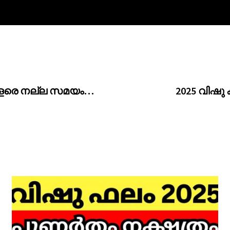
 വളരെ നല്ല സമയം…
2025 വിഷു